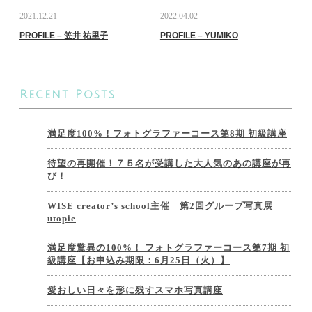
2021.12.21
2022.04.02
PROFILE – 笠井 祐里子
PROFILE – YUMIKO
Recent Posts
満足度100%！フォトグラファーコース第8期 初級講座
待望の再開催！７５名が受講した大人気のあの講座が再
び！
WISE creator’s school主催 第2回グループ写真展
utopie
満足度驚異の100%！ フォトグラファーコース第7期 初
級講座【お申込み期限：6月25日（火）】
愛おしい日々を形に残すスマホ写真講座