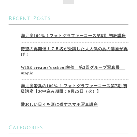
Recent Posts
満足度100%！フォトグラファーコース第8期 初級講座
待望の再開催！７５名が受講した大人気のあの講座が再
び！
WISE creator’s school主催 第2回グループ写真展
utopie
満足度驚異の100%！ フォトグラファーコース第7期 初
級講座【お申込み期限：6月25日（火）】
愛おしい日々を形に残すスマホ写真講座
Categories