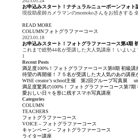
2023.01.24
お申込みスタート！ナチュラルニューボーンフォト講座
現役助産師カメラマンのmomokoさんをお招きする 
READ MORE
COLUMN
フォトグラファーコース
2023.01.18
お申込みスタート！フォトグラファーコース第4期 初
これまで総勢44名が受講した大人気講座！ いよいよフ
1
Recent Posts
満足度100%！フォトグラファーコース第8期 初級講
待望の再開催！７５名が受講した大人気のあの講座
WISE creator’s school主催 第2回グループ写真展 uto
満足度驚異の100%！ フォトグラファーコース第7期
愛おしい日々を形に残すスマホ写真講座
Categories
COLUMN
TEACHERS
フォトグラファーコース
VOICE – フォトグラファーコース
キャンペーン – フォトグラファーコース
ライター講座