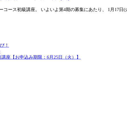
コース初級講座。 いよいよ第4期の募集にあたり、 1月17日(火
び！
e
級講座【お申込み期限：6月25日（火）】