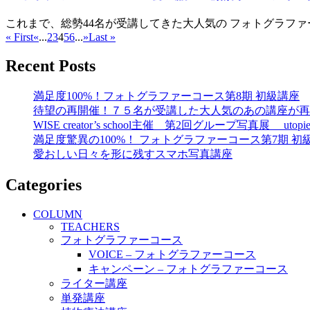
これまで、総勢44名が受講してきた大人気の フォトグラファー
« First
«
...
2
3
4
5
6
...
»
Last »
Recent Posts
満足度100%！フォトグラファーコース第8期 初級講座
待望の再開催！７５名が受講した大人気のあの講座が再
WISE creator’s school主催 第2回グループ写真展 utopi
満足度驚異の100%！ フォトグラファーコース第7期 初
愛おしい日々を形に残すスマホ写真講座
Categories
COLUMN
TEACHERS
フォトグラファーコース
VOICE – フォトグラファーコース
キャンペーン – フォトグラファーコース
ライター講座
単発講座